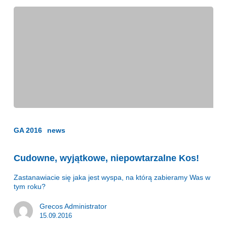
Cudowne,
wyjątkowe,
niepowtarzalne
GA 2016
news
Kos!
Cudowne, wyjątkowe, niepowtarzalne Kos!
Zastanawiacie się jaka jest wyspa, na którą zabieramy Was w
tym roku?
Grecos Administrator
15.09.2016