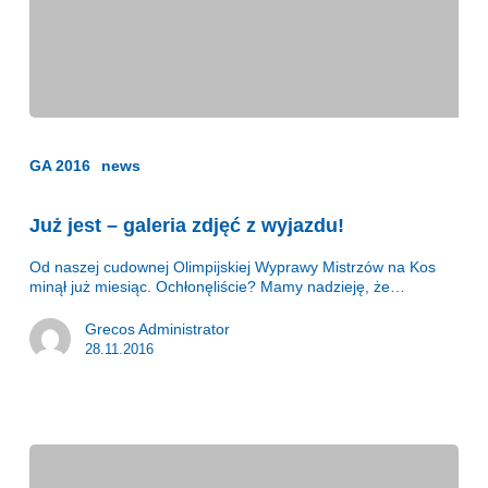
Już
jest
–
GA 2016
news
galeria
zdjęć
Już jest – galeria zdjęć z wyjazdu!
z
wyjazdu!
Od naszej cudownej Olimpijskiej Wyprawy Mistrzów na Kos
minął już miesiąc. Ochłonęliście? Mamy nadzieję, że…
Grecos Administrator
28.11.2016