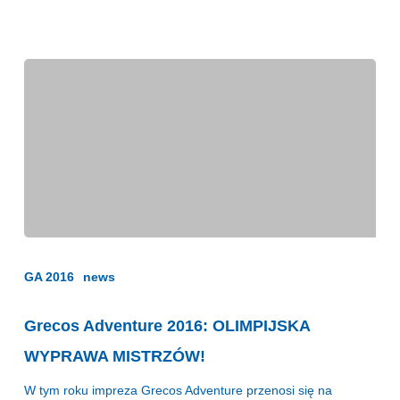
Grecos
Adventure
2016:
GA 2016
news
OLIMPIJSKA
WYPRAWA
Grecos Adventure 2016: OLIMPIJSKA
MISTRZÓW!
WYPRAWA MISTRZÓW!
W tym roku impreza Grecos Adventure przenosi się na