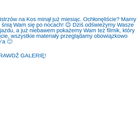
strzów na Kos minął już miesiąc. Ochłonęliście? Mamy
iąż śnią Wam się po nocach! 😉 Dziś odświeżymy Wasze
yjazdu, a już niebawem pokażemy Wam też filmik, który
jcie, wszystkie materiały przeglądamy obowiązkowo
e’a 🙂
RAWDŹ GALERIĘ!