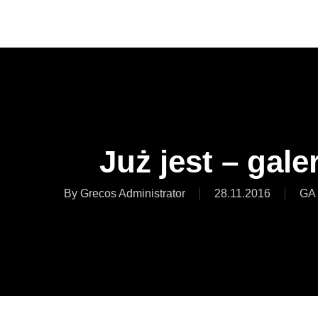
Skip
to
main
content
Już jest – gale
By
Grecos Administrator
28.11.2016
GA