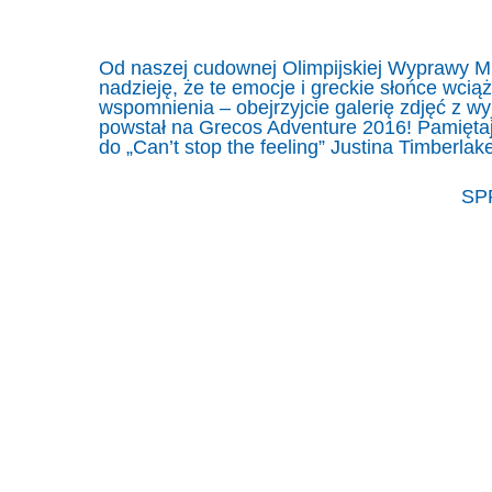
Od naszej cudownej Olimpijskiej Wyprawy Mi
nadzieję, że te emocje i greckie słońce wc
wspomnienia – obejrzyjcie galerię zdjęć z w
powstał na Grecos Adventure 2016! Pamięta
do „Can’t stop the feeling” Justina Timberlak
SP