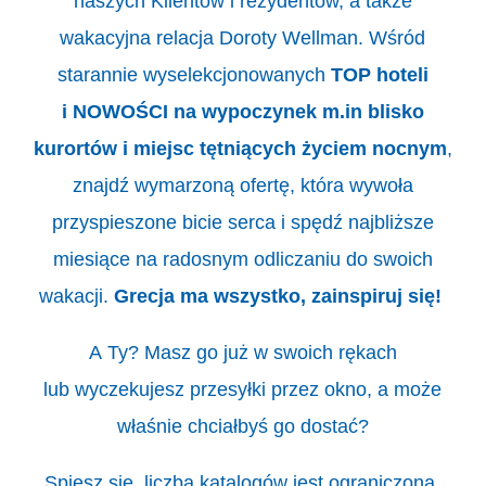
naszych Klientów i rezydentów, a także
wakacyjna relacja Doroty Wellman. Wśród
starannie wyselekcjonowanych
TOP hoteli
i NOWOŚCI na wypoczynek m.in blisko
kurortów i miejsc tętniących życiem nocnym
,
znajdź wymarzoną ofertę, która wywoła
przyspieszone bicie serca i spędź najbliższe
miesiące na radosnym odliczaniu do swoich
wakacji.
Grecja ma wszystko, zainspiruj się!
A Ty? Masz go już w swoich rękach
lub wyczekujesz przesyłki przez okno, a może
właśnie chciałbyś go dostać?
Spiesz się, liczba katalogów jest ograniczona.