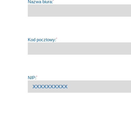
Nazwa biura:
*
Kod pocztowy:
*
NIP:
*