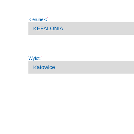
Kierunek:
*
Wylot:
*