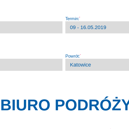
Termin:
*
Powrót:
*
BIURO PODRÓŻ