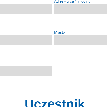
Adres - ulica / nr. domu:
*
Miasto:
*
Uczestnik