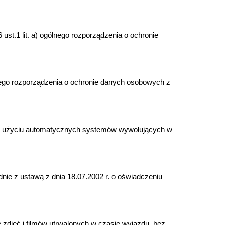
st.1 lit. a) ogólnego rozporządzenia o ochronie
nego rozporządzenia o ochronie danych osobowych z
zy użyciu automatycznych systemów wywołujących w
ie z ustawą z dnia 18.07.2002 r. o oświadczeniu
djęć i filmów utrwalonych w czasie wyjazdu, bez