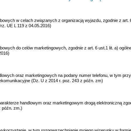
ych w celach związanych z organizacją wyjazdu, zgodnie z art. 6 u
rz. UE L 119 z 04.05.2016)
wych do celów marketingowych, zgodnie z art. 6 ust.1 lit. a) ogól
2016)
dlowych oraz marketingowych na podany numer telefonu, w tym pr
lekomunikacyjne (Dz. U z 2014 r. poz. 243 z późn. zm)
harakterze handlowym oraz marketingowym drogą elektroniczną zgodn
z późn. zm.)
orzystanie, w tym rozpowszechnianie mojego wizerunku w formie z