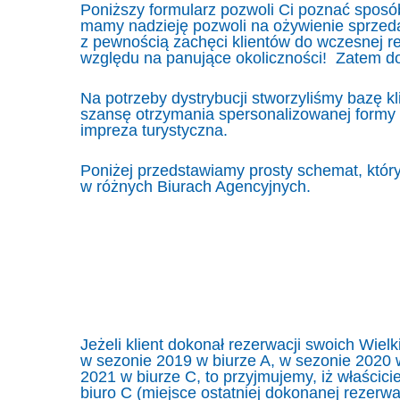
Poniższy formularz pozwoli Ci poznać sposó
mamy nadzieję pozwoli na ożywienie sprzeda
z pewnością zachęci klientów do wczesnej re
względu na panujące okoliczności! Zatem do
Na potrzeby dystrybucji stworzyliśmy bazę k
szansę otrzymania spersonalizowanej formy 
impreza turystyczna.
Poniżej przedstawiamy prosty schemat, który
w różnych Biurach Agencyjnych.
Jeżeli klient dokonał rezerwacji swoich Wiel
w sezonie 2019 w biurze A, w sezonie 2020 
2021 w biurze C, to przyjmujemy, iż właścicie
biuro C (miejsce ostatniej dokonanej rezerw