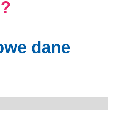
g?
owe dane