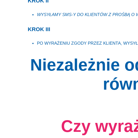
KROK II
WYSYŁAMY SMS-Y DO KLIENTÓW Z PROŚBĄ O
KROK III
PO WYRAŻENIU ZGODY PRZEZ KLIENTA, WYSY
Niezależnie o
równ
Czy wyraż