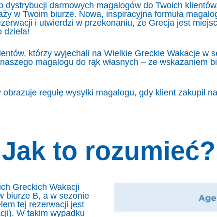
b dystrybucji darmowych magalogów do Twoich klientów.
ży w Twoim biurze. Nowa, inspiracyjna formuła magalog
zerwacji i utwierdzi w przekonaniu, że Grecja jest mie
 dzieła!
lientów, którzy wyjechali na Wielkie Greckie Wakacje w
naszego magalogu do rąk własnych – ze wskazaniem biu
 obrazuje regułę wysyłki magalogu, gdy klient zakupił n
Jak to rozumieć?
kich Greckich Wakacji
w biurze B, a w sezonie
lem tej rezerwacji jest
acji). W takim wypadku