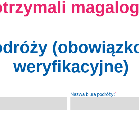
otrzymali magalo
odróży (obowiązk
weryfikacyjne)
Nazwa biura podróży:
*