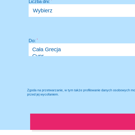
Liczba dni:
*
Do:
*
Zgoda na przetwarzanie, w tym także profilowanie danych osobowych m
przed jej wycofaniem.