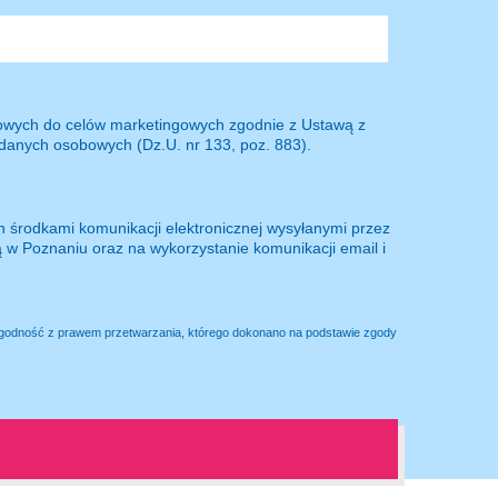
owych do celów marketingowych zgodnie z Ustawą z
e danych osobowych (Dz.U. nr 133, poz. 883).
 środkami komunikacji elektronicznej wysyłanymi przez
ą w Poznaniu oraz na wykorzystanie komunikacji email i
zgodność z prawem przetwarzania, którego dokonano na podstawie zgody