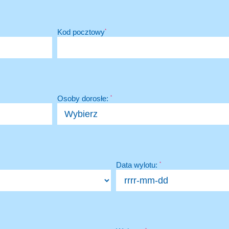
Kod pocztowy
*
Osoby dorosłe:
*
Data wylotu:
*