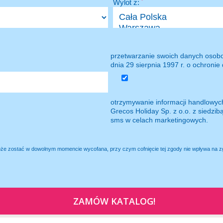
Wylot z:
*
przetwarzanie swoich danych osob
dnia 29 sierpnia 1997 r. o ochroni
otrzymywanie informacji handlowych
Grecos Holiday Sp. z o.o. z siedzib
sms w celach marketingowych.
oże zostać w dowolnym momencie wycofana, przy czym cofnięcie tej zgody nie wpływa na 