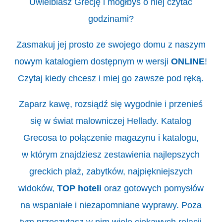
Uwielbiasz Grecję i mógłbyś o niej czytać
godzinami?
Zasmakuj jej prosto ze swojego domu z naszym
nowym katalogiem dostępnym w wersji
ONLINE
!
Czytaj kiedy chcesz i miej go zawsze pod ręką.
Zaparz kawę, rozsiądź się wygodnie i przenieś
się w świat malowniczej Hellady. Katalog
Grecosa to połączenie magazynu i katalogu,
w którym znajdziesz zestawienia najlepszych
greckich plaż, zabytków, najpiękniejszych
widoków,
TOP hoteli
oraz gotowych pomysłów
na wspaniałe i niezapomniane wyprawy. Poza
tym przeczytasz w nim wiele ciekawych relacji