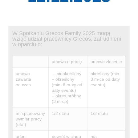
W Spotkaniu Grecos Family 2025 mogą
wziąć udział pracownicy Grecos, zatrudnieni
w oparciu o:
umowa o pracę
umowa zlecenie
umowa
– nieokreślony
określony (min.
zawarta
– określony
3 m-ce od daty
na czas
(min. 6 m-cy od
eventu)
daty eventu)
– okres próbny
(3 m-ce)
min.planowany
1/2 etatu
1/3 etatu
wymiar pracy
(etat)
urlop
powrót w ciągu
n/a