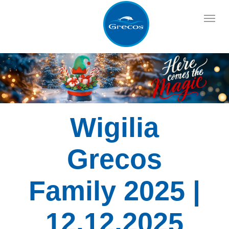
Skip
Menu
to
main
content
Wigilia
Grecos
Family 2025 |
12.12.2025